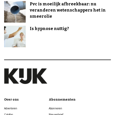
Pvc is moeilijk afbreekbaar: nu
veranderen wetenschappers het in
smeerolie
Is hypnose nuttig?
Over ons
Abonnementen
Adverteren
Abonneren
Colofon
Nieuwsbrief