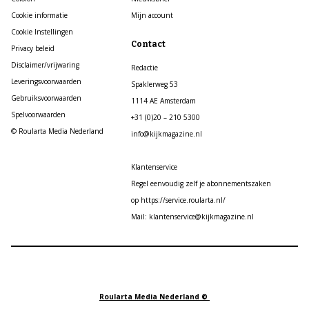
Cookie informatie
Mijn account
Cookie Instellingen
Contact
Privacy beleid
Disclaimer/vrijwaring
Redactie
Leveringsvoorwaarden
Spaklerweg 53
Gebruiksvoorwaarden
1114 AE Amsterdam
Spelvoorwaarden
+31 (0)20 – 210 5300
© Roularta Media Nederland
info@kijkmagazine.nl
Klantenservice
Regel eenvoudig zelf je abonnementszaken
op https://service.roularta.nl/
Mail: klantenservice@kijkmagazine.nl
Roularta Media Nederland ©