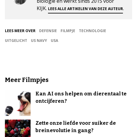
biologie en werkt sinds 2015 voor
KIJK.
.
LEES ALLE ARTIKELEN VAN DEZE AUTEUR
LEES MEER OVER
DEFENSIE
FILMPJE
TECHNOLOGIE
UITGELICHT
US NAVY
USA
Meer Filmpjes
Kan AI ons helpen om dierentaal te
ontcijferen?
Zette onze liefde voor suiker de
breinevolutie in gang?