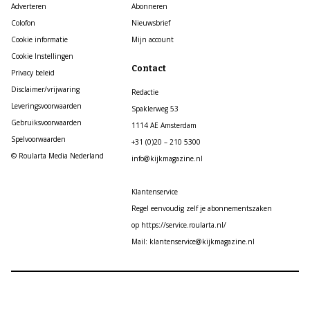
Adverteren
Abonneren
Colofon
Nieuwsbrief
Cookie informatie
Mijn account
Cookie Instellingen
Contact
Privacy beleid
Disclaimer/vrijwaring
Redactie
Leveringsvoorwaarden
Spaklerweg 53
Gebruiksvoorwaarden
1114 AE Amsterdam
Spelvoorwaarden
+31 (0)20 – 210 5300
© Roularta Media Nederland
info@kijkmagazine.nl
Klantenservice
Regel eenvoudig zelf je abonnementszaken
op https://service.roularta.nl/
Mail: klantenservice@kijkmagazine.nl