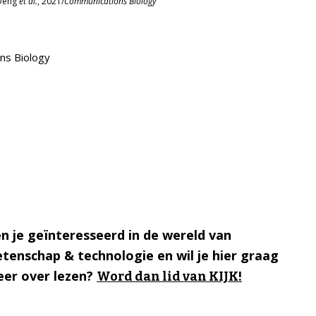
Deng
et al.
, 2021/
Communications Biology
ns Biology
n je geïnteresseerd in de wereld van
tenschap & technologie en wil je hier graag
er over lezen?
Word dan lid van KIJK!