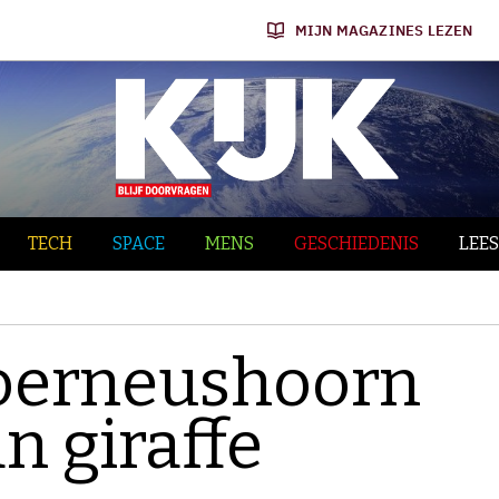
MIJN MAGAZINES LEZEN
TECH
SPACE
MENS
GESCHIEDENIS
LEES
 oerneushoorn
n giraffe