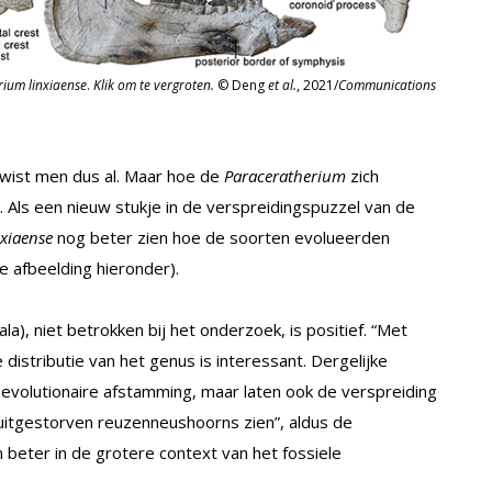
ium linxiaense
.
Klik om te vergroten.
© Deng
et al.
, 2021/
Communications
 wist men dus al. Maar hoe de
Paraceratherium
zich
k. Als een nieuw stukje in de verspreidingspuzzel van de
nxiaense
nog beter zien hoe de soorten evolueerden
ie afbeelding hieronder).
a), niet betrokken bij het onderzoek, is positief. “Met
istributie van het genus is interessant. Dergelijke
er evolutionaire afstamming, maar laten ook de verspreiding
n uitgestorven reuzenneushoorns zien”, aldus de
beter in de grotere context van het fossiele