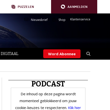
PUZZELEN
AANMELDEN
Klantenservice
Nieuwsbrief
Shop
 DIGITAAL
Word Abonnee
PODCAST
De inhoud op deze pagina wordt
momenteel geblokkeerd om jouw
cookie-keuzes te respecteren.
Klik hier