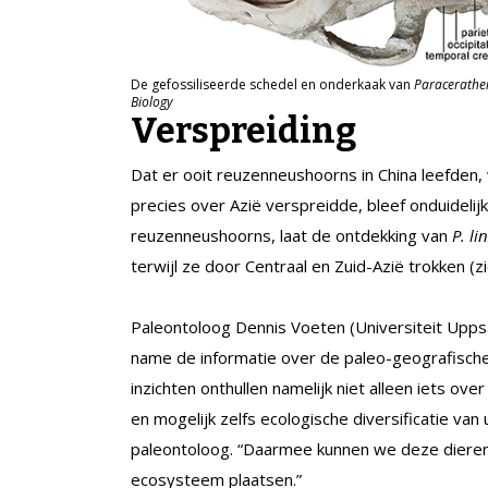
De gefossiliseerde schedel en onderkaak van
Paracerather
Biology
Verspreiding
Dat er ooit reuzenneushoorns in China leefden,
precies over Azië verspreidde, bleef onduidelij
reuzenneushoorns, laat de ontdekking van
P. li
terwijl ze door Centraal en Zuid-Azië trokken (z
Paleontoloog Dennis Voeten (Universiteit Uppsal
name de informatie over de paleo-geografische d
inzichten onthullen namelijk niet alleen iets ov
en mogelijk zelfs ecologische diversificatie va
paleontoloog. “Daarmee kunnen we deze dieren 
ecosysteem plaatsen.”