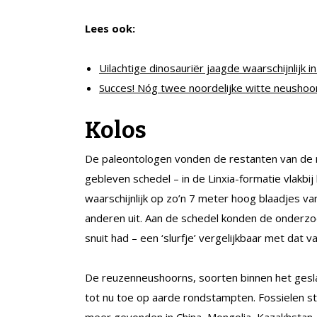
Lees ook:
Uilachtige dinosauriër jaagde waarschijnlijk i
Succes! Nóg twee noordelijke witte neusho
Kolos
De paleontologen vonden de restanten van de
gebleven schedel – in de Linxia-formatie vlakbi
waarschijnlijk op zo’n 7 meter hoog blaadjes v
anderen uit. Aan de schedel konden de onderzo
snuit had – een ‘slurfje’ vergelijkbaar met dat va
De reuzenneushoorns, soorten binnen het ges
tot nu toe op aarde rondstampten. Fossielen st