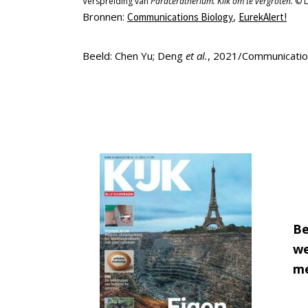
Verspreiding van
Paraceratherium.
Klik om te vergroten.
© 
Bronnen:
,
Communications Biology
EurekAlert!
Beeld: Chen Yu; Deng
et al.
, 2021/Communicatio
Be
we
me