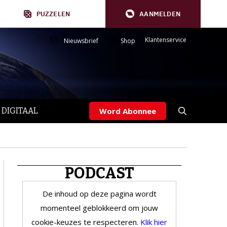
PUZZELEN
AANMELDEN
Klantenservice
Nieuwsbrief
Shop
 DIGITAAL
Word Abonnee
PODCAST
De inhoud op deze pagina wordt
momenteel geblokkeerd om jouw
cookie-keuzes te respecteren.
Klik hier