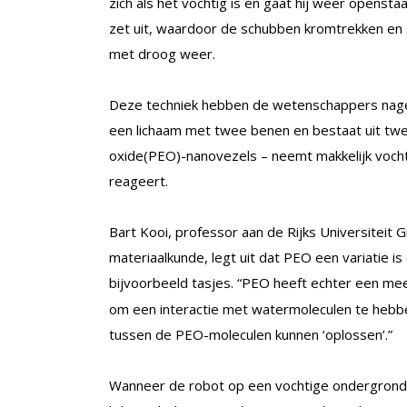
zich als het vochtig is en gaat hij weer openst
zet uit, waardoor de schubben kromtrekken en s
met droog weer.
Deze techniek hebben de wetenschappers nage
een lichaam met twee benen en bestaat uit twe
oxide(PEO)-nanovezels – neemt makkelijk vocht o
reageert.
Bart Kooi, professor aan de Rijks Universiteit 
materiaalkunde, legt uit dat PEO een variatie is
bijvoorbeeld tasjes. “PEO heeft echter een me
om een interactie met watermoleculen te hebbe
tussen de PEO-moleculen kunnen ‘oplossen’.”
Wanneer de robot op een vochtige ondergrond w