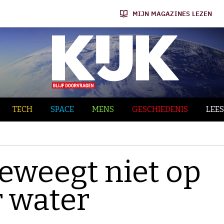
MIJN MAGAZINES LEZEN
TECH
SPACE
MENS
GESCHIEDENIS
LEES
beweegt niet op
 water