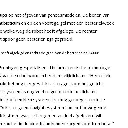
rups op het afgeven van geneesmiddelen. De benen van
ibioticum en op een vochtige gel met een bacteriekweek
e je welke weg de robot heeft afgelegd. De rechter
et spoor geen bacteriën zijn gegroeid.
 heeft afgelegd en rechts de groei van de bacteriën na 24 uur.
it Groningen gespecialiseerd in farmaceutische technologie
ng van de robotworm in het menselijk lichaam. “Het enkele
kt het nog niet geschikt als drager voor het gericht
t systeem is nog veel te groot om in het lichaam
elijk of een klein systeem krachtig genoeg is om in te
. Ook is er geen ‘navigatiesysteem’ om het bewegende
 plek sturen waar je het geneesmiddel afgeleverd wil
 en zou het in de bloedbaan kunnen zorgen voor trombose.”