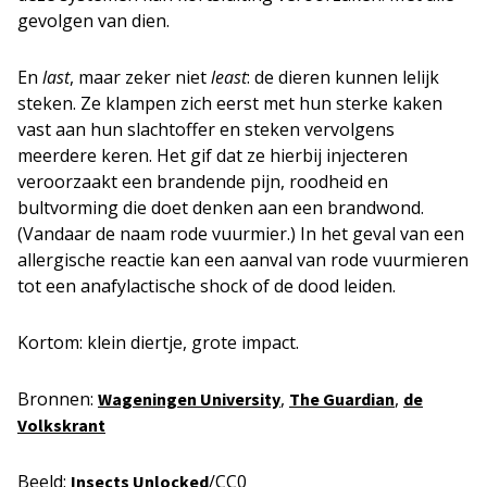
gevolgen van dien.
En
last
, maar zeker niet
least
: de dieren kunnen lelijk
steken. Ze klampen zich eerst met hun sterke kaken
vast aan hun slachtoffer en steken vervolgens
meerdere keren. Het gif dat ze hierbij injecteren
veroorzaakt een brandende pijn, roodheid en
bultvorming die doet denken aan een brandwond.
(Vandaar de naam rode vuurmier.) In het geval van een
allergische reactie kan een aanval van rode vuurmieren
tot een anafylactische shock of de dood leiden.
Kortom: klein diertje, grote impact.
Bronnen:
,
,
Wageningen University
The Guardian
de
Volkskrant
Beeld:
/CC0
Insects Unlocked