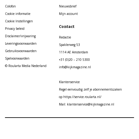
Colofon
Nieuwsbrief
Cookie informatie
Mijn account
Cookie Instellingen
Contact
Privacy beleid
Disclaimer/vrijwaring
Redactie
Leveringsvoorwaarden
Spaklerweg 53
Gebruiksvoorwaarden
1114 AE Amsterdam
Spelvoorwaarden
+31 (0)20 – 210 5300
© Roularta Media Nederland
info@kijkmagazine.nl
Klantenservice
Regel eenvoudig zelf je abonnementszaken
op https://service.roularta.nl/
Mail: klantenservice@kijkmagazine.nl