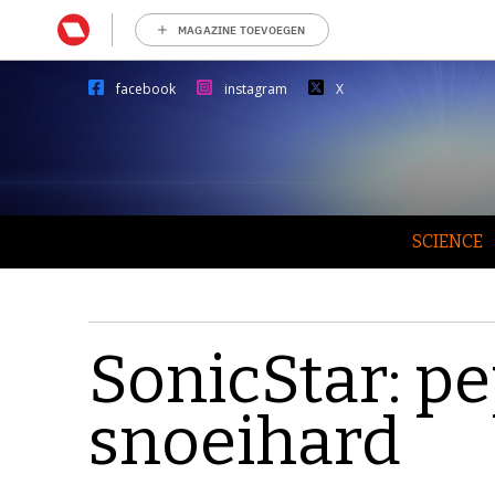
MAGAZINE TOEVOEGEN
facebook
instagram
X
SCIENCE
SonicStar: p
snoeihard