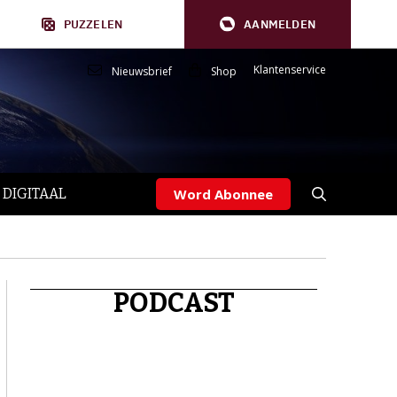
PUZZELEN
AANMELDEN
Klantenservice
Nieuwsbrief
Shop
 DIGITAAL
Word Abonnee
PODCAST