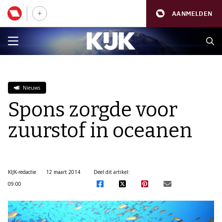
AANMELDEN
Nieuws
Spons zorgde voor
zuurstof in oceanen
KIJK-redactie
12 maart 2014
Deel dit artikel:
09:00