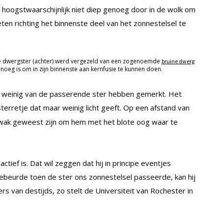
er hoogstwaarschijnlijk niet diep genoeg door in de wolk om
en richting het binnenste deel van het zonnestelsel te
rode dwergster (achter) werd vergezeld van een zogenoemde
bruine dwerg
genoeg is om in zijn binnenste aan kernfusie te kunnen doen.
s weinig van de passerende ster hebben gemerkt. Het
n sterretje dat maar weinig licht geeft. Op een afstand van
te zwak geweest zijn om hem met het blote oog waar te
tief is. Dat wil zeggen dat hij in principe eventjes
 gebeurde toen de ster ons zonnestelsel passeerde, kan hij
s van destijds, zo stelt de Universiteit van Rochester in