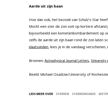
Aarde uit zijn baan
Hoe dan ook, het bezoek van Schulz’s Star hee
Mocht een ster de zon ooit op kortere afstand 
bijvoorbeeld een kometenbombardement op ons 
zelfs de aarde uit zijn baan rond de zon laten s
, lees je in de vandaag verschenen, 
plaatsvinden
Bronnen:
,
Astrophysical Journal Letters
University
Beeld: Michael Osadciw/University of Rocheste
LEES MEER OVER
STERREN
STERRENKUNDE
WETE