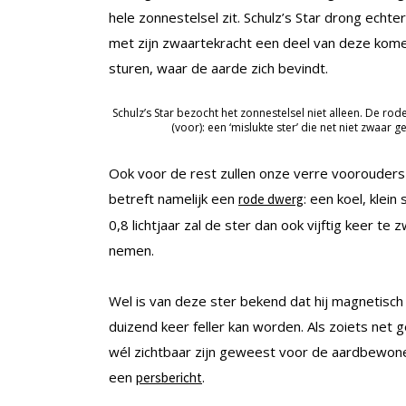
hele zonnestelsel zit. Schulz’s Star drong echt
met zijn zwaartekracht een deel van deze komet
sturen, waar de aarde zich bevindt.
Schulz’s Star bezocht het zonnestelsel niet alleen. De 
(voor): een ‘mislukte ster’ die net niet zwaar 
Ook voor de rest zullen onze verre voorouder
betreft namelijk een
: een koel, klei
rode dwerg
0,8 lichtjaar zal de ster dan ook vijftig keer 
nemen.
Wel is van deze ster bekend dat hij magnetisch ac
duizend keer feller kan worden. Als zoiets net
wél zichtbaar zijn geweest voor de aardbewoner
een
.
persbericht