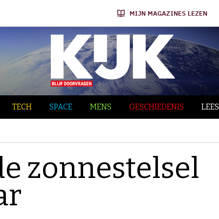
MIJN MAGAZINES LEZEN
TECH
SPACE
MENS
GESCHIEDENIS
LEES
de zonnestelsel
ar