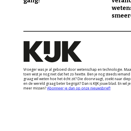
gang?
veran
wetens
smeer
Vroeger was je al geboeid door wetenschap en technologie. Maa
toen wist je nog niet dat het zo heette. Ben je nog steeds iemand
graag wil weten hoe het écht zit? Die doorvraagt, zoekt naar die
en de wereld graag beter begrijpt? Dan is KIJK jouw blad. En wil je
meer missen?
Abonneer je dan op onze nieuwsbrief!