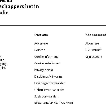
deren
chappers het in
olie
Over ons
Abonnement
Adverteren
Abonneren
Colofon
Nieuwsbrief
r
Cookie informatie
Mijn account
 die
Cookie Instellingen
pgang
 niks
Privacy beleid
Disclaimer/vrijwaring
Leveringsvoorwaarden
Gebruiksvoorwaarden
Spelvoorwaarden
© Roularta Media Nederland