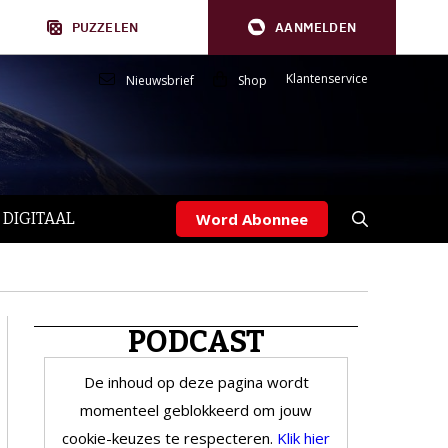
PUZZELEN
AANMELDEN
Klantenservice
Nieuwsbrief
Shop
 DIGITAAL
Word Abonnee
PODCAST
De inhoud op deze pagina wordt
momenteel geblokkeerd om jouw
cookie-keuzes te respecteren.
Klik hier