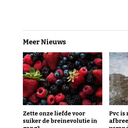
Meer Nieuws
Zette onze liefde voor
Pvc is
suiker de breinevolutie in
afbree