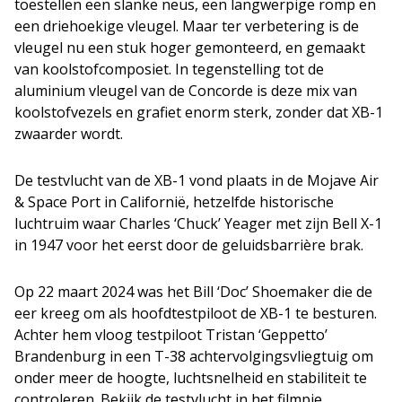
toestellen een slanke neus, een langwerpige romp en
een driehoekige vleugel. Maar ter verbetering is de
vleugel nu een stuk hoger gemonteerd, en gemaakt
van koolstofcomposiet. In tegenstelling tot de
aluminium vleugel van de Concorde is deze mix van
koolstofvezels en grafiet enorm sterk, zonder dat XB-1
zwaarder wordt.
De testvlucht van de XB-1 vond plaats in de Mojave Air
& Space Port in Californië, hetzelfde historische
luchtruim waar Charles ‘Chuck’ Yeager met zijn Bell X-1
in 1947 voor het eerst door de geluidsbarrière brak.
Op 22 maart 2024 was het Bill ‘Doc’ Shoemaker die de
eer kreeg om als hoofdtestpiloot de XB-1 te besturen.
Achter hem vloog testpiloot Tristan ‘Geppetto’
Brandenburg in een T-38 achtervolgingsvliegtuig om
onder meer de hoogte, luchtsnelheid en stabiliteit te
controleren. Bekijk de testvlucht in het filmpje