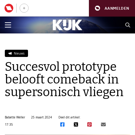
AANMELDEN
Nieuws
Succesvol prototype
belooft comeback in
supersonisch vliegen
Babette Weller
25 maart 2024
Deel dit artikel:
17:35