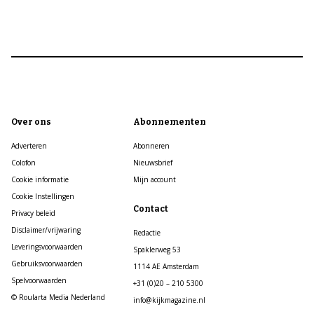
Over ons
Abonnementen
Adverteren
Abonneren
Colofon
Nieuwsbrief
Cookie informatie
Mijn account
Cookie Instellingen
Contact
Privacy beleid
Disclaimer/vrijwaring
Redactie
Leveringsvoorwaarden
Spaklerweg 53
Gebruiksvoorwaarden
1114 AE Amsterdam
Spelvoorwaarden
+31 (0)20 – 210 5300
© Roularta Media Nederland
info@kijkmagazine.nl