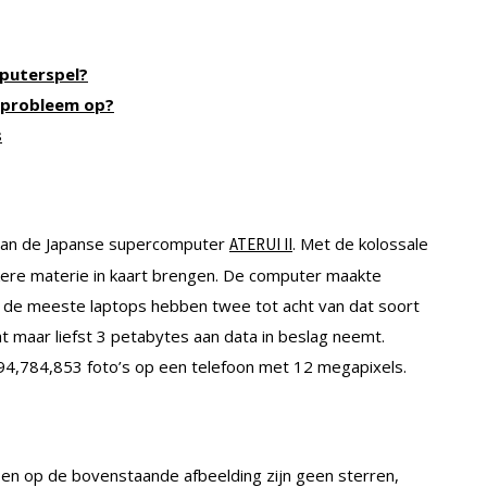
puterspel?
eprobleem op?
s
van de Japanse supercomputer
. Met de kolossale
ATERUI II
re materie in kaart brengen. De computer maakte
g: de meeste laptops hebben twee tot acht van dat soort
 maar liefst 3 petabytes aan data in beslag neemt.
894,784,853 foto’s op een telefoon met 12 megapixels.
uu en op de bovenstaande afbeelding zijn geen sterren,