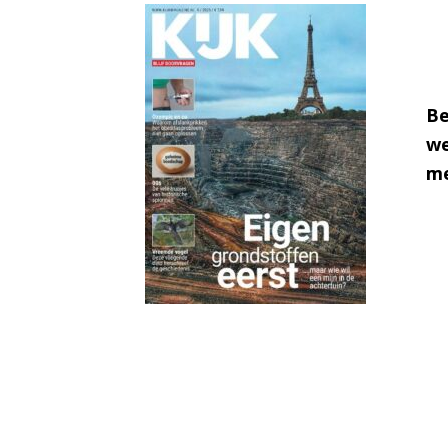
Be
we
me