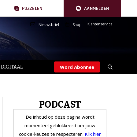
PUZZELEN
AANMELDEN
Klantenservice
Nieuwsbrief
Shop
 DIGITAAL
Word Abonnee
PODCAST
De inhoud op deze pagina wordt
momenteel geblokkeerd om jouw
cookie-keuzes te respecteren.
Klik hier