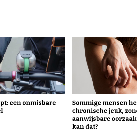
ipt: een onmisbare
Sommige mensen h
el
chronische jeuk, zo
aanwijsbare oorzaak
kan dat?