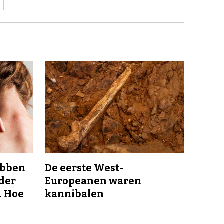
ebben
De eerste West-
nder
Europeanen waren
. Hoe
kannibalen