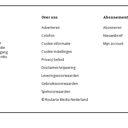
Over ons
Abonnement
Adverteren
Abonneren
Colofon
Nieuwsbrief
r
Cookie informatie
Mijn account
 die
Cookie Instellingen
pgang
 niks
Privacy beleid
Disclaimer/vrijwaring
Leveringsvoorwaarden
Gebruiksvoorwaarden
Spelvoorwaarden
© Roularta Media Nederland