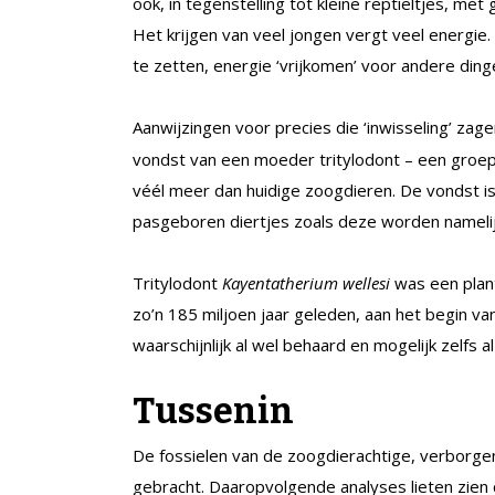
ook, in tegenstelling tot kleine reptieltjes, m
Het krijgen van veel jongen vergt veel energie
te zetten, energie ‘vrijkomen’ voor andere ding
Aanwijzingen voor precies die ‘inwisseling’ za
vondst van een moeder tritylodont – een groep
véél meer dan huidige zoogdieren. De vondst is
pasgeboren diertjes zoals deze worden nameli
Tritylodont
Kayentatherium wellesi
was een plan
zo’n 185 miljoen jaar geleden, aan het begin va
waarschijnlijk al wel behaard en mogelijk zelfs
Tussenin
De fossielen van de zoogdierachtige, verborge
gebracht. Daaropvolgende analyses lieten zien 