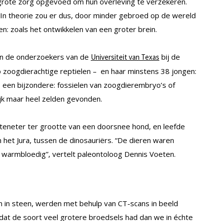
et grote zorg opgevoed om hun overleving te verzekeren.
. In theorie zou er dus, door minder gebroed op de wereld
en: zoals het ontwikkelen van een groter brein.
gen de onderzoekers van de
bij de
Universiteit van Texas
 zoogdierachtige reptielen – en haar minstens 38 jongen:
 een bijzondere: fossielen van zoogdierembryo’s of
jk maar heel zelden gevonden.
teneter ter grootte van een doorsnee hond, en leefde
n het Jura, tussen de dinosauriërs. “De dieren waren
 al warmbloedig”, vertelt paleontoloog Dennis Voeten.
n in steen, werden met behulp van CT-scans in beeld
dat de soort veel grotere broedsels had dan we in échte