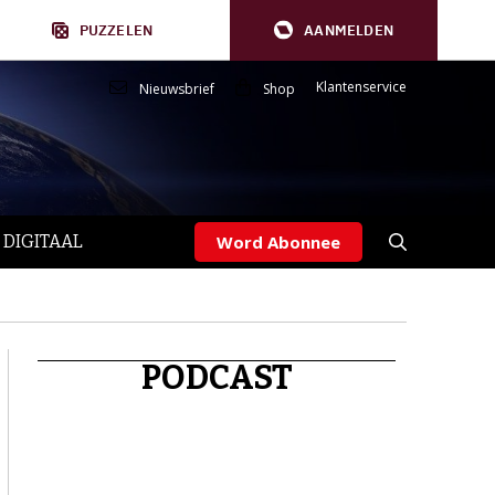
PUZZELEN
AANMELDEN
Klantenservice
Nieuwsbrief
Shop
 DIGITAAL
Word Abonnee
PODCAST