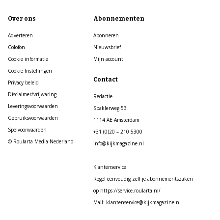
Over ons
Abonnementen
Adverteren
Abonneren
Colofon
Nieuwsbrief
Cookie informatie
Mijn account
Cookie Instellingen
Contact
Privacy beleid
Disclaimer/vrijwaring
Redactie
Leveringsvoorwaarden
Spaklerweg 53
Gebruiksvoorwaarden
1114 AE Amsterdam
Spelvoorwaarden
+31 (0)20 – 210 5300
© Roularta Media Nederland
info@kijkmagazine.nl
Klantenservice
Regel eenvoudig zelf je abonnementszaken
op https://service.roularta.nl/
Mail: klantenservice@kijkmagazine.nl