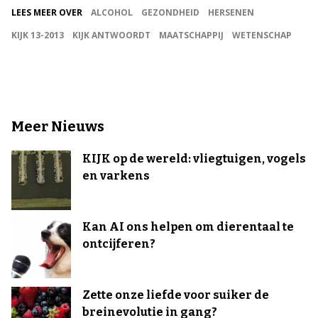
LEES MEER OVER
ALCOHOL
GEZONDHEID
HERSENEN
KIJK 13-2013
KIJK ANTWOORDT
MAATSCHAPPIJ
WETENSCHAP
Meer Nieuws
KIJK op de wereld: vliegtuigen, vogels
en varkens
Kan AI ons helpen om dierentaal te
ontcijferen?
Zette onze liefde voor suiker de
breinevolutie in gang?