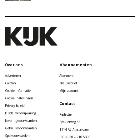
Over ons
Abonnementen
Adverteren
Abonneren
Colofon
Nieuwsbrief
Cookie informatie
Mijn account
Cookie Instellingen
Contact
Privacy beleid
Disclaimer/vrijwaring
Redactie
Leveringsvoorwaarden
Spaklerweg 53
Gebruiksvoorwaarden
1114 AE Amsterdam
Spelvoorwaarden
+31 (0)20 – 210 5300