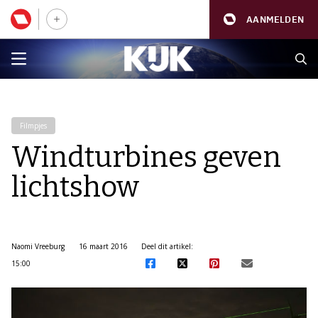
AANMELDEN
Filmpjes
Windturbines geven
lichtshow
Naomi Vreeburg
16 maart 2016
Deel dit artikel:
15:00