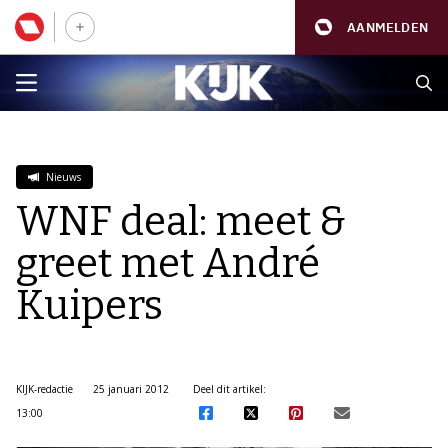
AANMELDEN
Nieuws
WNF deal: meet &
greet met André
Kuipers
KIJK-redactie
25 januari 2012
Deel dit artikel:
13:00