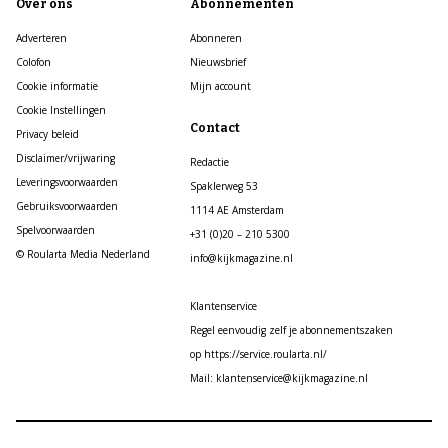
Over ons
Abonnementen
Adverteren
Abonneren
Colofon
Nieuwsbrief
Cookie informatie
Mijn account
Cookie Instellingen
Contact
Privacy beleid
Disclaimer/vrijwaring
Redactie
Leveringsvoorwaarden
Spaklerweg 53
Gebruiksvoorwaarden
1114 AE Amsterdam
Spelvoorwaarden
+31 (0)20 – 210 5300
© Roularta Media Nederland
info@kijkmagazine.nl
Klantenservice
Regel eenvoudig zelf je abonnementszaken
op https://service.roularta.nl/
Mail: klantenservice@kijkmagazine.nl