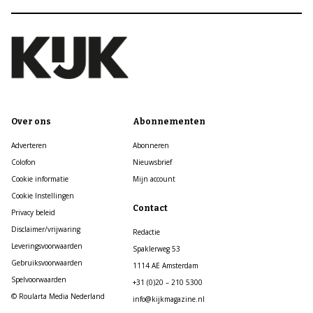
Over ons
Abonnementen
Adverteren
Abonneren
Colofon
Nieuwsbrief
Cookie informatie
Mijn account
Cookie Instellingen
Contact
Privacy beleid
Disclaimer/vrijwaring
Redactie
Leveringsvoorwaarden
Spaklerweg 53
Gebruiksvoorwaarden
1114 AE Amsterdam
Spelvoorwaarden
+31 (0)20 – 210 5300
© Roularta Media Nederland
info@kijkmagazine.nl