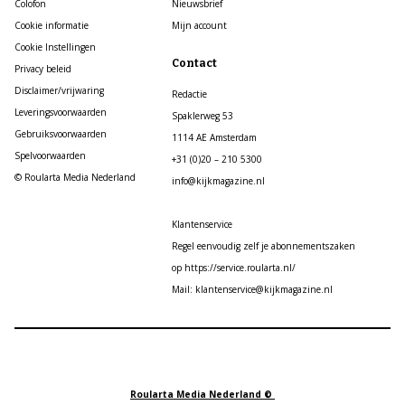
Colofon
Nieuwsbrief
Cookie informatie
Mijn account
Cookie Instellingen
Contact
Privacy beleid
Disclaimer/vrijwaring
Redactie
Leveringsvoorwaarden
Spaklerweg 53
Gebruiksvoorwaarden
1114 AE Amsterdam
Spelvoorwaarden
+31 (0)20 – 210 5300
© Roularta Media Nederland
info@kijkmagazine.nl
Klantenservice
Regel eenvoudig zelf je abonnementszaken
op https://service.roularta.nl/
Mail: klantenservice@kijkmagazine.nl
Roularta Media Nederland ©