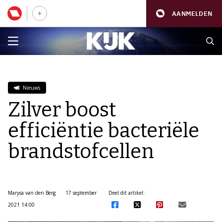
AANMELDEN
Nieuws
Zilver boost
efficiëntie bacteriële
brandstofcellen
Marysa van den Berg
17 september
Deel dit artikel:
2021 14:00