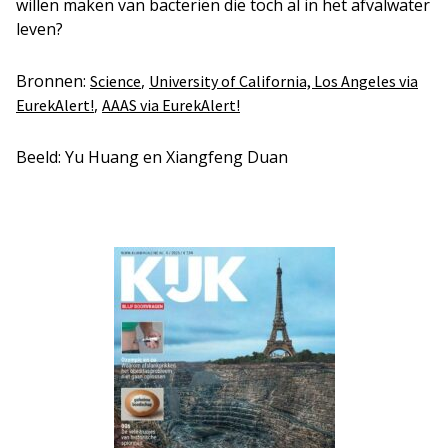
willen maken van bacteriën die toch al in het afvalwater
leven?
Bronnen:
,
Science
University of California, Los Angeles via
,
EurekAlert!
AAAS via EurekAlert!
Beeld: Yu Huang en Xiangfeng Duan