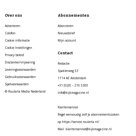
Over ons
Abonnementen
Adverteren
Abonneren
Colofon
Nieuwsbrief
Cookie informatie
Mijn account
Cookie Instellingen
Contact
Privacy beleid
Disclaimer/vrijwaring
Redactie
Leveringsvoorwaarden
Spaklerweg 53
Gebruiksvoorwaarden
1114 AE Amsterdam
Spelvoorwaarden
+31 (0)20 – 210 5300
© Roularta Media Nederland
info@kijkmagazine.nl
Klantenservice
Regel eenvoudig zelf je abonnementszaken
op https://service.roularta.nl/
Mail: klantenservice@kijkmagazine.nl