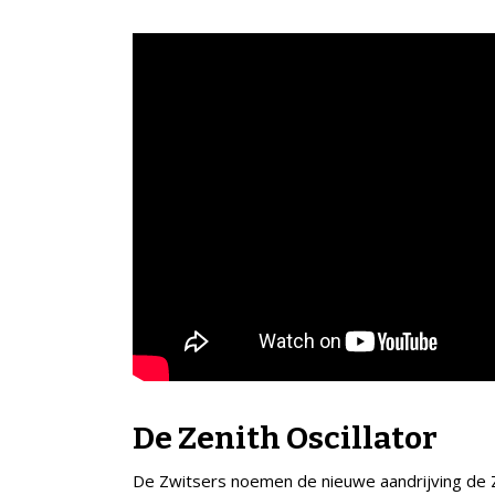
De Zenith Oscillator
De Zwitsers noemen de nieuwe aandrijving de Ze