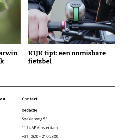
Darwin
KIJK tipt: een onmisbare
jk
fietsbel
en
Contact
Redactie
Spaklerweg 53
1114 AE Amsterdam
+31 (0)20 – 210 5300