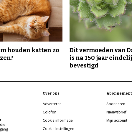
m houden katten zo
Dit vermoeden van 
ozen?
is na 150 jaar eindeli
bevestigd
Over ons
Abonnement
Adverteren
Abonneren
Colofon
Nieuwsbrief
r
Cookie informatie
Mijn account
 die
Cookie Instellingen
pgang