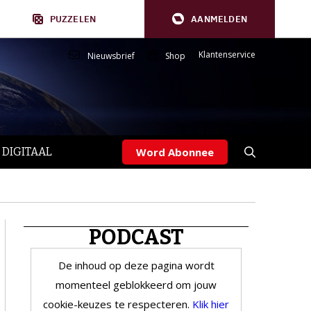
PUZZELEN
AANMELDEN
Klantenservice
Nieuwsbrief
Shop
 DIGITAAL
Word Abonnee
PODCAST
De inhoud op deze pagina wordt
momenteel geblokkeerd om jouw
cookie-keuzes te respecteren.
Klik hier