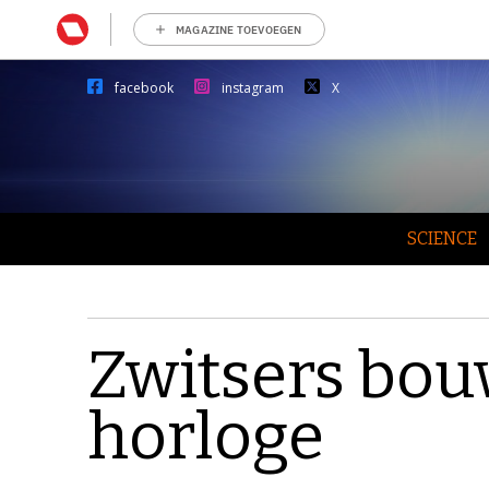
MAGAZINE TOEVOEGEN
facebook
instagram
X
SCIENCE
Zwitsers bou
horloge