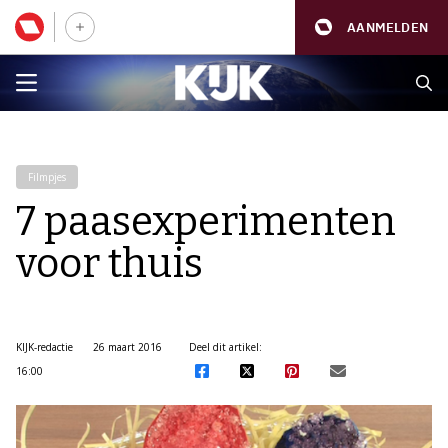
AANMELDEN
Filmpjes
7 paasexperimenten
voor thuis
KIJK-redactie
26 maart 2016
Deel dit artikel:
16:00