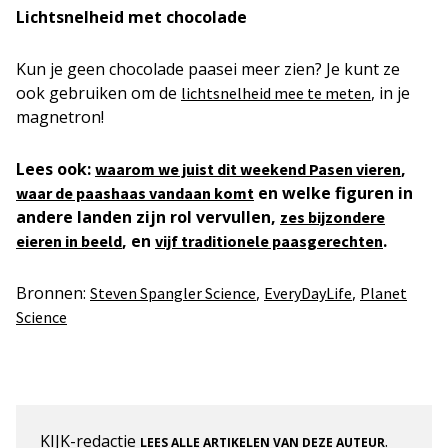
Lichtsnelheid met chocolade
Kun je geen chocolade paasei meer zien? Je kunt ze
ook gebruiken om de
, in je
lichtsnelheid mee te meten
magnetron!
Lees ook:
,
waarom we juist dit weekend Pasen vieren
en welke figuren in
waar de paashaas vandaan komt
andere landen zijn rol vervullen,
zes bijzondere
, en
.
eieren in beeld
vijf traditionele paasgerechten
Bronnen:
,
,
Steven Spangler Science
EveryDayLife
Planet
Science
KIJK-redactie
.
LEES ALLE ARTIKELEN VAN DEZE AUTEUR