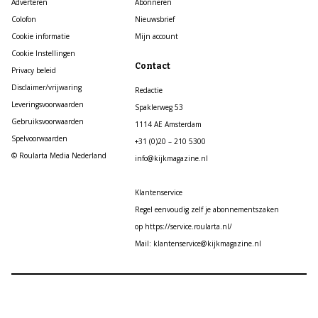
Adverteren
Abonneren
Colofon
Nieuwsbrief
Cookie informatie
Mijn account
Cookie Instellingen
Contact
Privacy beleid
Disclaimer/vrijwaring
Redactie
Leveringsvoorwaarden
Spaklerweg 53
Gebruiksvoorwaarden
1114 AE Amsterdam
Spelvoorwaarden
+31 (0)20 – 210 5300
© Roularta Media Nederland
info@kijkmagazine.nl
Klantenservice
Regel eenvoudig zelf je abonnementszaken
op https://service.roularta.nl/
Mail: klantenservice@kijkmagazine.nl