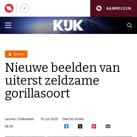
AANMELDEN
Science
Nieuwe beelden van
uiterst zeldzame
gorillasoort
Laurien Onderwater
10 juli 2020
Deel dit artikel:
08:59