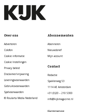
Over ons
Abonnementen
Adverteren
Abonneren
Colofon
Nieuwsbrief
Cookie informatie
Mijn account
Cookie Instellingen
Contact
Privacy beleid
Disclaimer/vrijwaring
Redactie
Leveringsvoorwaarden
Spaklerweg 53
Gebruiksvoorwaarden
1114 AE Amsterdam
Spelvoorwaarden
+31 (0)20 – 210 5300
© Roularta Media Nederland
info@kijkmagazine.nl
Klantenservice