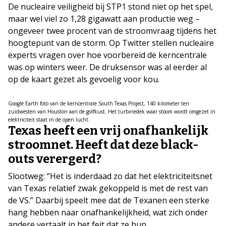
De nucleaire veiligheid bij STP1 stond niet op het spel,
maar wel viel zo 1,28 gigawatt aan productie weg –
ongeveer twee procent van de stroomvraag tijdens het
hoogtepunt van de storm. Op Twitter stellen nucleaire
experts vragen over hoe voorbereid de kerncentrale
was op winters weer. De druksensor was al eerder al
op de kaart gezet als gevoelig voor kou.
Google Earth foto van de kerncentrale South Texas Project, 140 kilometer ten
zuidwesten van Houston aan de golfkust. Het turbinedek waar stoom wordt omgezet in
elektriciteit staat in de open lucht.
Texas heeft een vrij onafhankelijk
stroomnet. Heeft dat deze black-
outs verergerd?
Slootweg: “Het is inderdaad zo dat het elektriciteitsnet
van Texas relatief zwak gekoppeld is met de rest van
de VS.” Daarbij speelt mee dat de Texanen een sterke
hang hebben naar onafhankelijkheid, wat zich onder
andere vertaalt in het feit dat ze hun