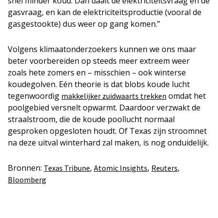
snel minder koud. Dan daalt de elektriciteitsvraag en de
gasvraag, en kan de elektriciteitsproductie (vooral de
gasgestookte) dus weer op gang komen.”
Volgens klimaatonderzoekers kunnen we ons maar
beter voorbereiden op steeds meer extreem weer
zoals hete zomers en – misschien – ook winterse
koudegolven. Eén theorie is dat blobs koude lucht
tegenwoordig
omdat het
makkelijker zuidwaarts trekken
poolgebied versnelt opwarmt. Daardoor verzwakt de
straalstroom, die de koude poollucht normaal
gesproken opgesloten houdt. Of Texas zijn stroomnet
na deze uitval winterhard zal maken, is nog onduidelijk.
Bronnen:
,
,
,
Texas Tribune
Atomic Insights
Reuters
Bloomberg