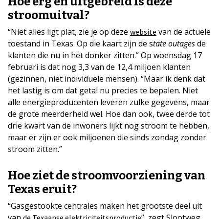
Hoe erg en uitgebreid is deze
stroomuitval?
“Niet alles ligt plat, zie je op deze
van de actuele
website
toestand in Texas. Op die kaart zijn de s
tate outages
de
klanten die nu in het donker zitten.” Op woensdag 17
februari is dat nog 3,3 van de 12,4 miljoen klanten
(gezinnen, niet individuele mensen). “Maar ik denk dat
het lastig is om dat getal nu precies te bepalen. Niet
alle energieproducenten leveren zulke gegevens, maar
de grote meerderheid wel. Hoe dan ook, twee derde tot
drie kwart van de inwoners lijkt nog stroom te hebben,
maar er zijn er ook miljoenen die sinds zondag zonder
stroom zitten.”
Hoe ziet de stroomvoorziening van
Texas eruit?
“Gasgestookte centrales maken het grootste deel uit
van
”, zegt Slootweg.
de Texaanse elektriciteitsproductie