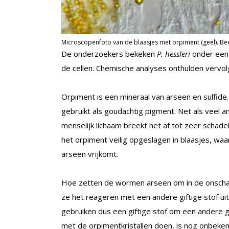
Microscopenfoto van de blaasjes met orpiment (geel). Beel
De onderzoekers bekeken
P. hessleri
onder een
de cellen. Chemische analyses onthulden vervolg
Orpiment is een mineraal van arseen en sulfid
gebruikt als goudachtig pigment. Net als veel an
menselijk lichaam breekt het af tot zeer schade
het orpiment veilig opgeslagen in blaasjes, wa
arseen vrijkomt.
Hoe zetten de wormen arseen om in de onschade
ze het reageren met een andere giftige stof ui
gebruiken dus een giftige stof om een andere g
met de orpimentkristallen doen, is nog onbeken