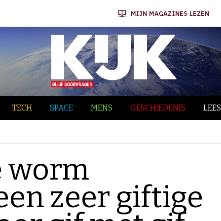
MIJN MAGAZINES LEZEN
TECH
SPACE
MENS
GESCHIEDENIS
LEES
e worm
een zeer giftige