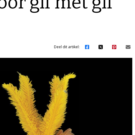
or gif met gif
Deel dit artikel: