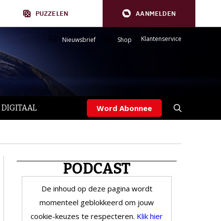
PUZZELEN
AANMELDEN
Klantenservice
Nieuwsbrief
Shop
 DIGITAAL
Word Abonnee
PODCAST
De inhoud op deze pagina wordt
momenteel geblokkeerd om jouw
cookie-keuzes te respecteren.
Klik hier