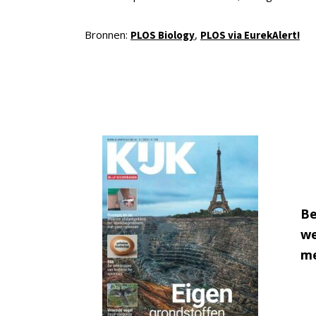
Bronnen:
,
PLOS Biology
PLOS via EurekAlert!
Be
we
me