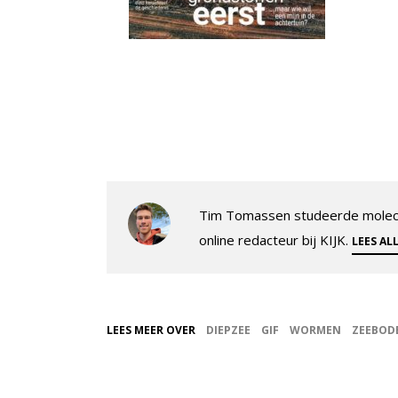
Tim Tomassen studeerde molecul
online redacteur bij KIJK.
LEES AL
LEES MEER OVER
DIEPZEE
GIF
WORMEN
ZEEBOD