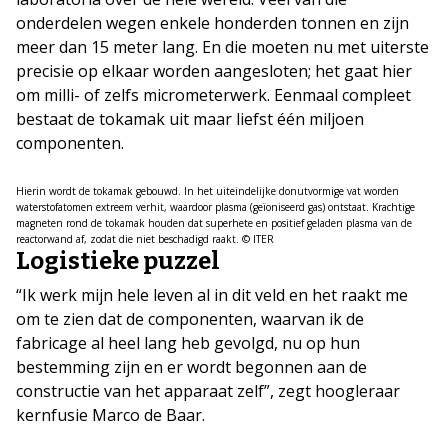
onderdelen wegen enkele honderden tonnen en zijn
meer dan 15 meter lang. En die moeten nu met uiterste
precisie op elkaar worden aangesloten; het gaat hier
om milli- of zelfs micrometerwerk. Eenmaal compleet
bestaat de tokamak uit maar liefst één miljoen
componenten.
Hierin wordt de tokamak gebouwd. In het uiteindelijke donutvormige vat worden
waterstofatomen extreem verhit, waardoor plasma (geïoniseerd gas) ontstaat. Krachtige
magneten rond de tokamak houden dat superhete en positief geladen plasma van de
reactorwand af, zodat die niet beschadigd raakt. © ITER
Logistieke puzzel
“Ik werk mijn hele leven al in dit veld en het raakt me
om te zien dat de componenten, waarvan ik de
fabricage al heel lang heb gevolgd, nu op hun
bestemming zijn en er wordt begonnen aan de
constructie van het apparaat zelf”, zegt hoogleraar
kernfusie Marco de Baar.