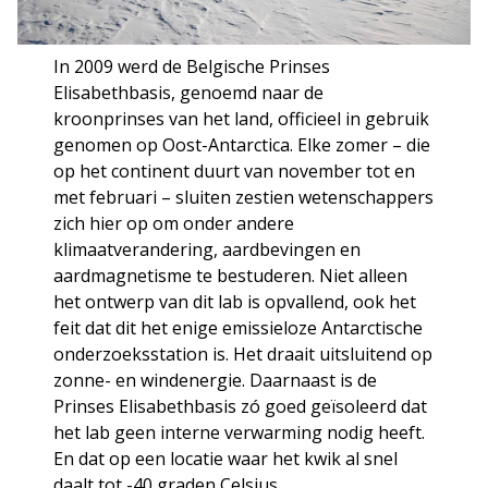
In 2009 werd de Belgische Prinses
Elisabethbasis, genoemd naar de
kroonprinses van het land, officieel in gebruik
genomen op Oost-Antarctica. Elke zomer – die
op het continent duurt van november tot en
met februari – sluiten zestien wetenschappers
zich hier op om onder andere
klimaatverandering, aardbevingen en
aardmagnetisme te bestuderen. Niet alleen
het ontwerp van dit lab is opvallend, ook het
feit dat dit het enige emissieloze Antarctische
onderzoeksstation is. Het draait uitsluitend op
zonne- en windenergie. Daarnaast is de
Prinses Elisabethbasis zó goed geïsoleerd dat
het lab geen interne verwarming nodig heeft.
En dat op een locatie waar het kwik al snel
daalt tot -40 graden Celsius.