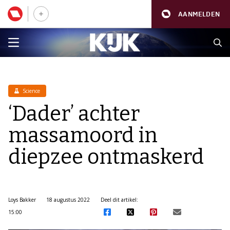
AANMELDEN
Science
‘Dader’ achter
massamoord in
diepzee ontmaskerd
Loys Bakker
18 augustus 2022
Deel dit artikel:
15:00