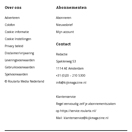
Over ons
Abonnementen
Adverteren
Abonneren
Colofon
Nieuwsbrief
Cookie informatie
Mijn account
Cookie Instellingen
Contact
Privacy beleid
Disclaimer/vrijwaring
Redactie
Leveringsvoorwaarden
Spaklerweg 53
Gebruiksvoorwaarden
1114 AE Amsterdam
Spelvoorwaarden
+31 (0)20 – 210 5300
© Roularta Media Nederland
info@kijkmagazine.nl
Klantenservice
Regel eenvoudig zelf je abonnementszaken
op https://service.roularta.nl/
Mail: klantenservice@kijkmagazine.nl