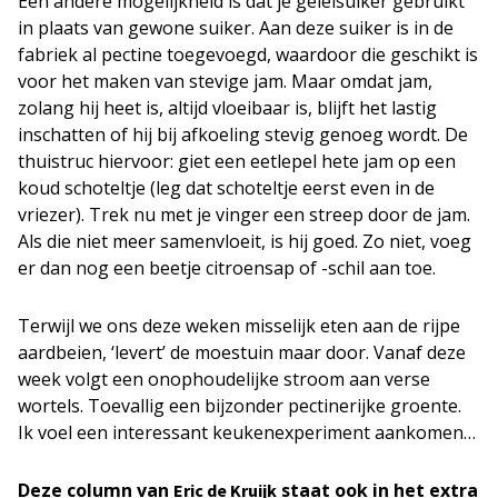
Een andere mogelijkheid is dat je geleisuiker gebruikt
in plaats van gewone suiker. Aan deze suiker is in de
fabriek al pectine toegevoegd, waardoor die geschikt is
voor het maken van stevige jam. Maar omdat jam,
zolang hij heet is, altijd vloeibaar is, blijft het lastig
inschatten of hij bij afkoeling stevig genoeg wordt. De
thuistruc hiervoor: giet een eetlepel hete jam op een
koud schoteltje (leg dat schoteltje eerst even in de
vriezer). Trek nu met je vinger een streep door de jam.
Als die niet meer samenvloeit, is hij goed. Zo niet, voeg
er dan nog een beetje citroensap of -schil aan toe.
Terwijl we ons deze weken misselijk eten aan de rijpe
aardbeien, ‘levert’ de moestuin maar door. Vanaf deze
week volgt een onophoudelijke stroom aan verse
wortels. Toevallig een bijzonder pectinerijke groente.
Ik voel een interessant keukenexperiment aankomen…
Deze column van
staat ook in het extra
Eric de Kruijk