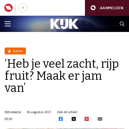
AANMELDEN
Science
‘Heb je veel zacht, rijp
fruit? Maak er jam
van’
KIJK-redactie
06 augustus 2021
Deel dit artikel:
09:00