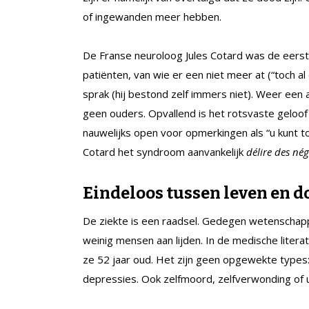
of ingewanden meer hebben.
De Franse neuroloog Jules Cotard was de eerst
patiënten, van wie er een niet meer at (“toch a
sprak (hij bestond zelf immers niet). Weer een
geen ouders. Opvallend is het rotsvaste geloof
nauwelijks open voor opmerkingen als “u kunt to
Cotard het syndroom aanvankelijk
délire des né
Eindeloos tussen leven en d
De ziekte is een raadsel. Gedegen wetenschapp
weinig mensen aan lijden. In de medische literat
ze 52 jaar oud. Het zijn geen opgewekte types
depressies. Ook zelfmoord, zelfverwonding of u