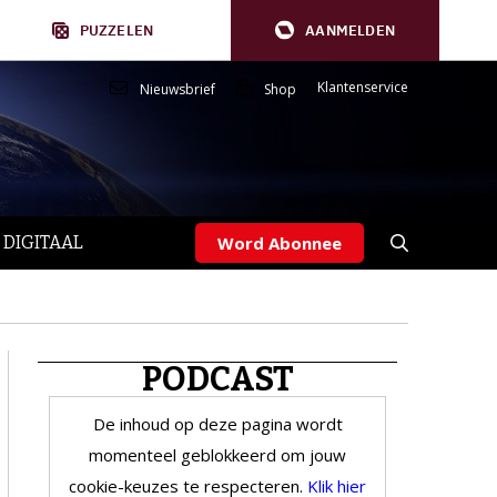
PUZZELEN
AANMELDEN
Klantenservice
Nieuwsbrief
Shop
 DIGITAAL
Word Abonnee
PODCAST
De inhoud op deze pagina wordt
momenteel geblokkeerd om jouw
cookie-keuzes te respecteren.
Klik hier