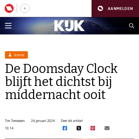
AANMELDEN
Science
De Doomsday Clock
blijft het dichtst bij
middernacht ooit
Tim Tomassen
24 januari 2024
Deel dit artikel:
10:14