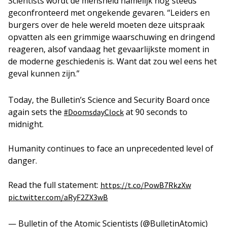
Scientists wordt de mensheid namelijk nog steeds
geconfronteerd met ongekende gevaren. “Leiders en
burgers over de hele wereld moeten deze uitspraak
opvatten als een grimmige waarschuwing en dringend
reageren, alsof vandaag het gevaarlijkste moment in
de moderne geschiedenis is. Want dat zou wel eens het
geval kunnen zijn.”
Today, the Bulletin’s Science and Security Board once
again sets the
at 90 seconds to
#DoomsdayClock
midnight.
Humanity continues to face an unprecedented level of
danger.
Read the full statement:
https://t.co/PowB7RkzXw
pic.twitter.com/aRyF2ZX3wB
— Bulletin of the Atomic Scientists (@BulletinAtomic)