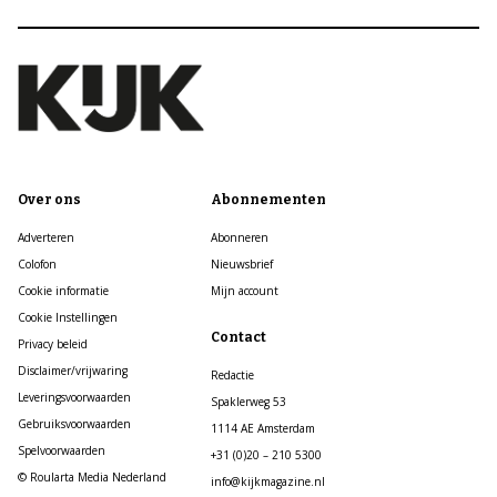
Over ons
Abonnementen
Adverteren
Abonneren
Colofon
Nieuwsbrief
Cookie informatie
Mijn account
Cookie Instellingen
Contact
Privacy beleid
Disclaimer/vrijwaring
Redactie
Leveringsvoorwaarden
Spaklerweg 53
Gebruiksvoorwaarden
1114 AE Amsterdam
Spelvoorwaarden
+31 (0)20 – 210 5300
© Roularta Media Nederland
info@kijkmagazine.nl