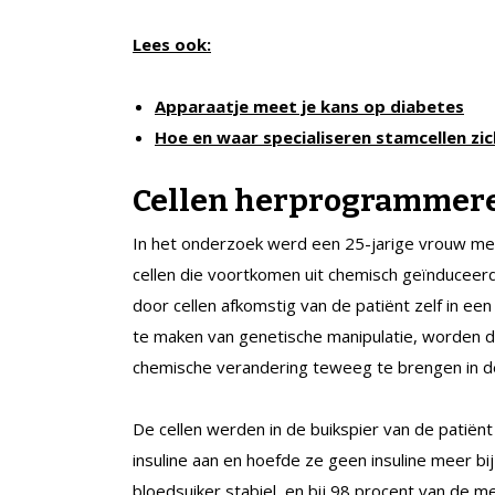
Lees ook:
Apparaatje meet je kans op diabetes
Hoe en waar specialiseren stamcellen zic
Cellen herprogrammer
In het onderzoek werd een 25-jarige vrouw me
cellen die voortkomen uit chemisch geïnduceerd
door cellen afkomstig van de patiënt zelf in ee
te maken van genetische manipulatie, worden 
chemische verandering teweeg te brengen in d
De cellen werden in de buikspier van de patië
insuline aan en hoefde ze geen insuline meer bij
bloedsuiker stabiel, en bij 98 procent van de 