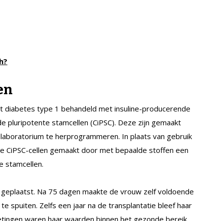
h?
en
t diabetes type 1 behandeld met insuline-producerende
e pluripotente stamcellen (CiPSC). Deze zijn gemaakt
n laboratorium te herprogrammeren. In plaats van gebruik
de CiPSC-cellen gemaakt door met bepaalde stoffen een
e stamcellen.
nt geplaatst. Na 75 dagen maakte de vrouw zelf voldoende
 te spuiten. Zelfs een jaar na de transplantatie bleef haar
metingen waren haar waarden binnen het gezonde bereik.