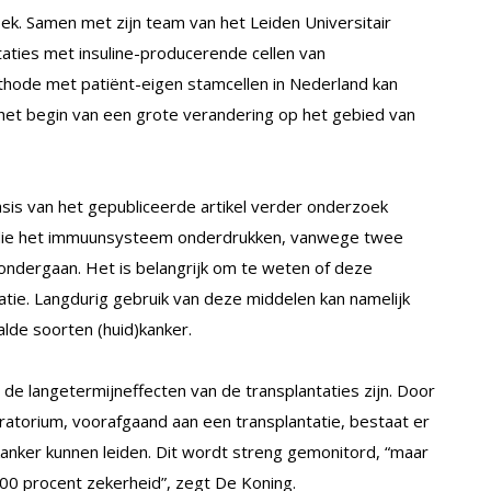
oek. Samen met zijn team van het Leiden Universitair
aties met insuline-producerende cellen van
hode met patiënt-eigen stamcellen in Nederland kan
et begin van een grote verandering op het gebied van
basis van het gepubliceerde artikel verder onderzoek
en die het immuunsysteem onderdrukken, vanwege twee
 ondergaan. Het is belangrijk om te weten of deze
atie. Langdurig gebruik van deze middelen kan namelijk
alde soorten (huid)kanker.
 langetermijneffecten van de transplantaties zijn. Door
oratorium, voorafgaand aan een transplantatie, bestaat er
kanker kunnen leiden. Dit wordt streng gemonitord, “maar
00 procent zekerheid”, zegt De Koning.