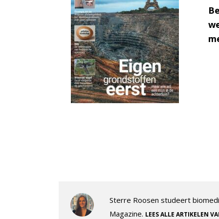
Be
we
me
Sterre Roosen studeert biomedi
Magazine.
LEES ALLE ARTIKELEN V