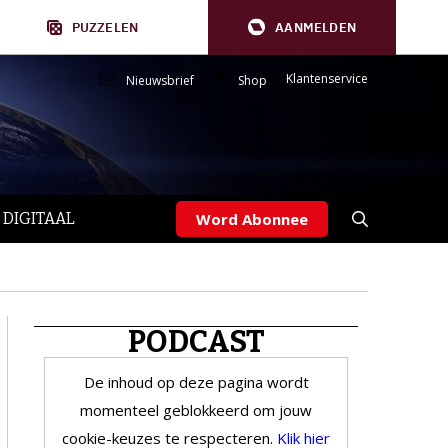
PUZZELEN
AANMELDEN
Klantenservice
Nieuwsbrief
Shop
 DIGITAAL
Word Abonnee
PODCAST
De inhoud op deze pagina wordt
momenteel geblokkeerd om jouw
cookie-keuzes te respecteren.
Klik hier