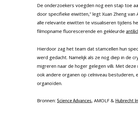
De onderzoekers voegden nog een stap toe aan 
door specifieke eiwitten,” legt Xuan Zheng van 
alle relevante eiwitten te visualiseren tijdens h
filmopname fluorescerende en gekleurde
antil
Hierdoor zag het team dat stamcellen hun special
werd gedacht. Namelijk als ze nog diep in de 
migreren naar de hoger gelegen villi. Met d
ook andere organen op celniveau bestuderen, e
organoïden.
Bronnen:
, AMOLF &
Science Advances
Hubrecht In