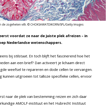
zijn de zogeheten villi. © CHOKSAWATDIKORN/SPL/Getty Images
erst voordat ze naar de juiste plek afreizen – in
roep Nederlandse wetenschappers.
ens bij stilstaat. En toch blijft het fascinerend hoe het
neden aan een brief? Dan activeert je lichaam direct
igde weefsel te repareren en dode cellen te vervangen.
 kunnen uitgroeien tot talloze specifieke cellen, ervoor
st naar de plek van bestemming reizen en zich daar
rkundige AMOLF-instituut en het Hubrecht Instituut