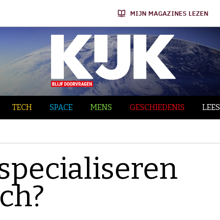
MIJN MAGAZINES LEZEN
TECH
SPACE
MENS
GESCHIEDENIS
LEES
specialiseren
ich?