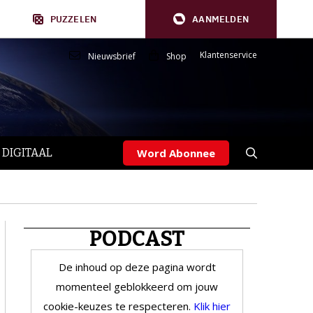
PUZZELEN
AANMELDEN
Klantenservice
Nieuwsbrief
Shop
 DIGITAAL
Word Abonnee
PODCAST
De inhoud op deze pagina wordt
momenteel geblokkeerd om jouw
cookie-keuzes te respecteren.
Klik hier