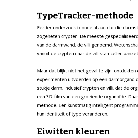
TypeTracker-methode
Eerder onderzoek toonde al aan dat die darmst
zogeheten crypten. De meeste gespecialiseerde e
van de darmwand, de villi genoemd. Wetensch
vanuit de crypten naar de villi stamcellen aanze
Maar dat blijkt niet het geval te zijn, ontdek
experimenten uitvoerden op een darmorganoïde
stukje darm, inclusief crypten en villi, dat de
een 3D-film van een groeiende organoïde. Da
methode. Een kunstmatig intelligent programma 
hun identiteit of type veranderen.
Eiwitten kleuren