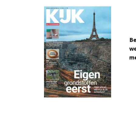
Be
we
me