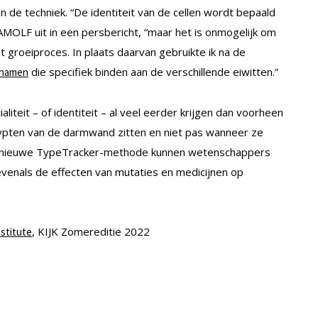
de techniek. “De identiteit van de cellen wordt bepaald
AMOLF uit in een persbericht, “maar het is onmogelijk om
et groeiproces. In plaats daarvan gebruikte ik na de
die specifiek binden aan de verschillende eiwitten.”
ichamen
iteit – of identiteit – al veel eerder krijgen dan voorheen
crypten van de darmwand zitten en niet pas wanneer ze
eze nieuwe TypeTracker-methode kunnen wetenschappers
venals de effecten van mutaties en medicijnen op
, KIJK Zomereditie 2022
stitute