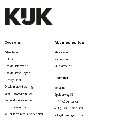
Over ons
Abonnementen
Adverteren
Abonneren
Colofon
Nieuwsbrief
Cookie informatie
Mijn account
Cookie Instellingen
Contact
Privacy beleid
Disclaimer/vrijwaring
Redactie
Leveringsvoorwaarden
Spaklerweg 53
Gebruiksvoorwaarden
1114 AE Amsterdam
Spelvoorwaarden
+31 (0)20 – 210 5300
© Roularta Media Nederland
info@kijkmagazine.nl