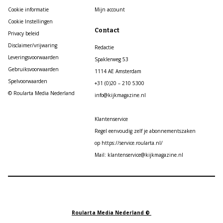
Cookie informatie
Mijn account
Cookie Instellingen
Contact
Privacy beleid
Disclaimer/vrijwaring
Redactie
Leveringsvoorwaarden
Spaklerweg 53
Gebruiksvoorwaarden
1114 AE Amsterdam
Spelvoorwaarden
+31 (0)20 – 210 5300
© Roularta Media Nederland
info@kijkmagazine.nl
Klantenservice
Regel eenvoudig zelf je abonnementszaken
op https://service.roularta.nl/
Mail: klantenservice@kijkmagazine.nl
Roularta Media Nederland ©