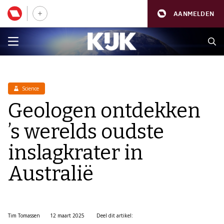
AANMELDEN
Science
Geologen ontdekken
’s werelds oudste
inslagkrater in
Australië
Tim Tomassen
12 maart 2025
Deel dit artikel: