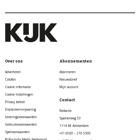
Over ons
Abonnementen
Adverteren
Abonneren
Colofon
Nieuwsbrief
Cookie informatie
Mijn account
Cookie Instellingen
Contact
Privacy beleid
Disclaimer/vrijwaring
Redactie
Leveringsvoorwaarden
Spaklerweg 53
Gebruiksvoorwaarden
1114 AE Amsterdam
Spelvoorwaarden
+31 (0)20 – 210 5300
© Roularta Media Nederland