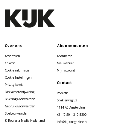
Over ons
Abonnementen
Adverteren
Abonneren
Colofon
Nieuwsbrief
Cookie informatie
Mijn account
Cookie Instellingen
Contact
Privacy beleid
Disclaimer/vrijwaring
Redactie
Leveringsvoorwaarden
Spaklerweg 53
Gebruiksvoorwaarden
1114 AE Amsterdam
Spelvoorwaarden
+31 (0)20 – 210 5300
© Roularta Media Nederland
info@kijkmagazine.nl