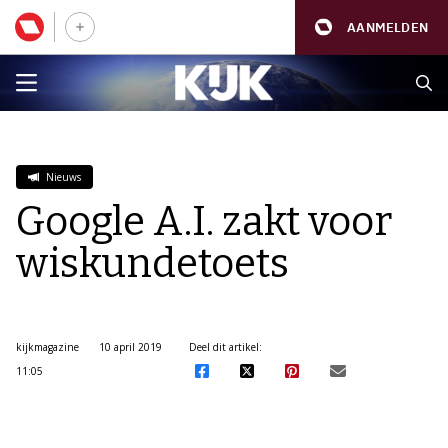
AANMELDEN
Nieuws
Google A.I. zakt voor
wiskundetoets
kijkmagazine
10 april 2019
Deel dit artikel:
11:05