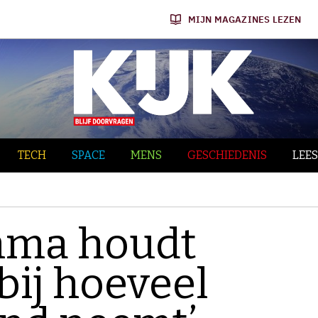
MIJN MAGAZINES LEZEN
TECH
SPACE
MENS
GESCHIEDENIS
LEES
mma houdt
bij hoeveel