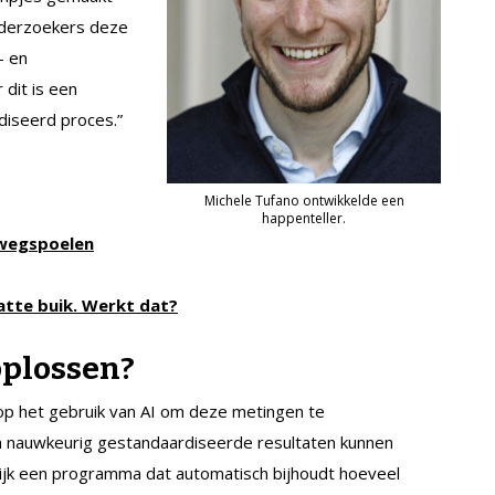
nderzoekers deze
- en
dit is een
diseerd proces.”
Michele Tufano ontwikkelde een
happenteller.
a wegspoelen
atte buik. Werkt dat?
 oplossen?
 op het gebruik van AI om deze metingen te
 nauwkeurig gestandaardiseerde resultaten kunnen
delijk een programma dat automatisch bijhoudt hoeveel