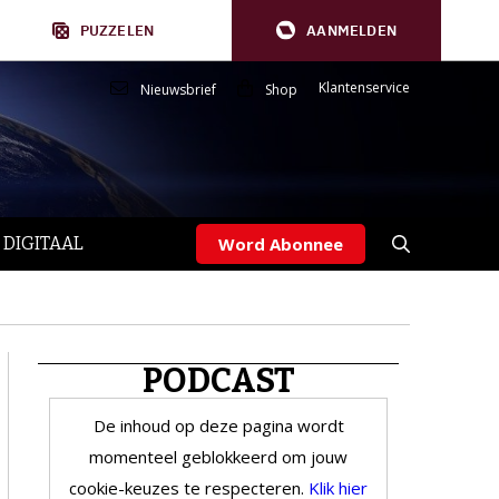
PUZZELEN
AANMELDEN
Klantenservice
Nieuwsbrief
Shop
 DIGITAAL
Word Abonnee
PODCAST
De inhoud op deze pagina wordt
momenteel geblokkeerd om jouw
cookie-keuzes te respecteren.
Klik hier