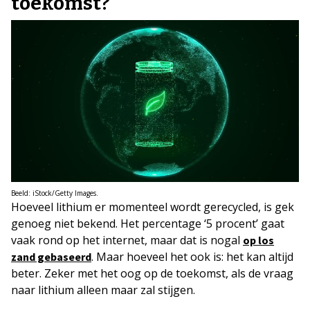
toekomst?
Beeld: iStock/Getty Images.
Hoeveel lithium er momenteel wordt gerecycled, is gek
genoeg niet bekend. Het percentage ‘5 procent’ gaat
vaak rond op het internet, maar dat is nogal
op los
. Maar hoeveel het ook is: het kan altijd
zand gebaseerd
beter. Zeker met het oog op de toekomst, als de vraag
naar lithium alleen maar zal stijgen.