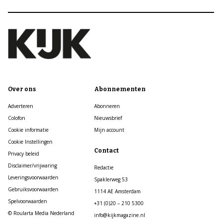
Over ons
Abonnementen
Adverteren
Abonneren
Colofon
Nieuwsbrief
Cookie informatie
Mijn account
Cookie Instellingen
Contact
Privacy beleid
Disclaimer/vrijwaring
Redactie
Leveringsvoorwaarden
Spaklerweg 53
Gebruiksvoorwaarden
1114 AE Amsterdam
Spelvoorwaarden
+31 (0)20 – 210 5300
© Roularta Media Nederland
info@kijkmagazine.nl