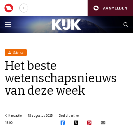
AANMELDEN
Science
Het beste
wetenschapsnieuws
van deze week
KIJK-redactie
15 augustus 2025
Deel dit artikel:
15:00