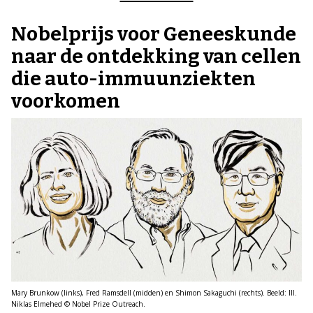
Nobelprijs voor Geneeskunde
naar de ontdekking van cellen
die auto-immuunziekten
voorkomen
Mary Brunkow (links), Fred Ramsdell (midden) en Shimon Sakaguchi (rechts). Beeld: Ill.
Niklas Elmehed © Nobel Prize Outreach.