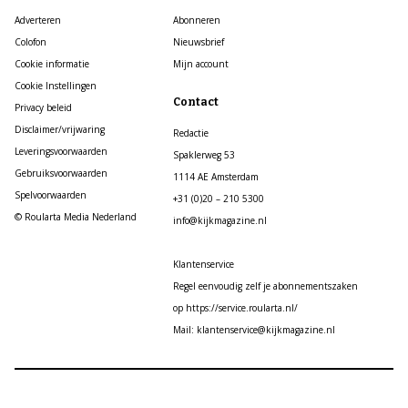
Adverteren
Abonneren
Colofon
Nieuwsbrief
Cookie informatie
Mijn account
Cookie Instellingen
Contact
Privacy beleid
Disclaimer/vrijwaring
Redactie
Leveringsvoorwaarden
Spaklerweg 53
Gebruiksvoorwaarden
1114 AE Amsterdam
Spelvoorwaarden
+31 (0)20 – 210 5300
© Roularta Media Nederland
info@kijkmagazine.nl
Klantenservice
Regel eenvoudig zelf je abonnementszaken
op https://service.roularta.nl/
Mail: klantenservice@kijkmagazine.nl