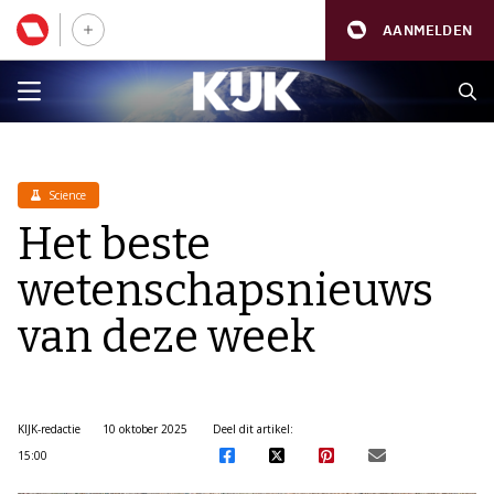
AANMELDEN
Science
Het beste
wetenschapsnieuws
van deze week
KIJK-redactie
10 oktober 2025
Deel dit artikel:
15:00