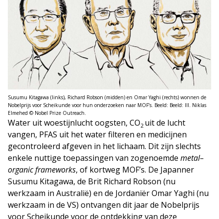
Susumu Kitagawa (links), Richard Robson (midden) en Omar Yaghi (rechts) wonnen de
Nobelprijs voor Scheikunde voor hun onderzoeken naar MOF’s. Beeld: Beeld: Ill. Niklas
Elmehed © Nobel Prize Outreach.
Water uit woestijnlucht oogsten, CO
uit de lucht
2
vangen, PFAS uit het water filteren en medicijnen
gecontroleerd afgeven in het lichaam. Dit zijn slechts
enkele nuttige toepassingen van zogenoemde
metal–
organic frameworks
, of kortweg MOF’s. De Japanner
Susumu Kitagawa, de Brit Richard Robson (nu
werkzaam in Australië) en de Jordaniër Omar Yaghi (nu
werkzaam in de VS) ontvangen dit jaar de Nobelprijs
voor Scheikunde voor de ontdekking van deze