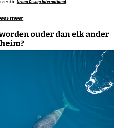
iceerd in
.
Urban Design International
ees meer
worden ouder dan elk ander
eheim?