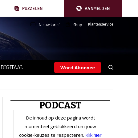
PUZZELEN
AANMELDEN
Klantenservice
Nieuwsbrief
Shop
 DIGITAAL
Word Abonnee
PODCAST
De inhoud op deze pagina wordt
momenteel geblokkeerd om jouw
cookie-keuzes te respecteren.
Klik hier