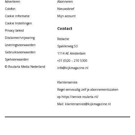
Adverteren
Abonneren
Colofon
Nieuwsbrief
Cookie informatie
Mijn account
Cookie Instellingen
Contact
Privacy beleid
Disclaimer/vrijwaring
Redactie
Leveringsvoorwaarden
Spaklerweg 53
Gebruiksvoorwaarden
1114 AE Amsterdam
Spelvoorwaarden
+31 (0)20 – 210 5300
© Roularta Media Nederland
info@kijkmagazine.nl
Klantenservice
Regel eenvoudig zelf je abonnementszaken
op https://service.roularta.nl/
Mail: klantenservice@kijkmagazine.nl