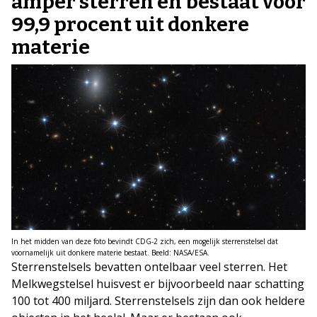
amper sterren en bestaat voor
99,9 procent uit donkere
materie
In het midden van deze foto bevindt CDG-2 zich, een mogelijk sterrenstelsel dat
voornamelijk uit donkere materie bestaat. Beeld: NASA/ESA.
Sterrenstelsels bevatten ontelbaar veel sterren. Het
Melkwegstelsel huisvest er bijvoorbeeld naar schatting
100 tot 400 miljard. Sterrenstelsels zijn dan ook heldere