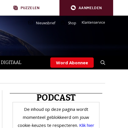
PUZZELEN
AANMELDEN
Klantenservice
Nieuwsbrief
Shop
 DIGITAAL
Word Abonnee
PODCAST
De inhoud op deze pagina wordt
momenteel geblokkeerd om jouw
cookie-keuzes te respecteren.
Klik hier