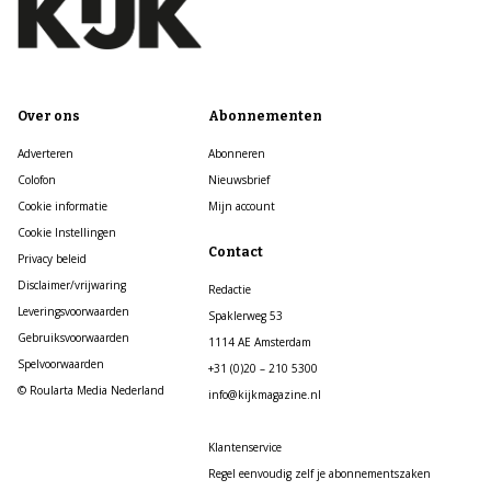
Over ons
Abonnementen
Adverteren
Abonneren
Colofon
Nieuwsbrief
Cookie informatie
Mijn account
Cookie Instellingen
Contact
Privacy beleid
Disclaimer/vrijwaring
Redactie
Leveringsvoorwaarden
Spaklerweg 53
Gebruiksvoorwaarden
1114 AE Amsterdam
Spelvoorwaarden
+31 (0)20 – 210 5300
© Roularta Media Nederland
info@kijkmagazine.nl
Klantenservice
Regel eenvoudig zelf je abonnementszaken