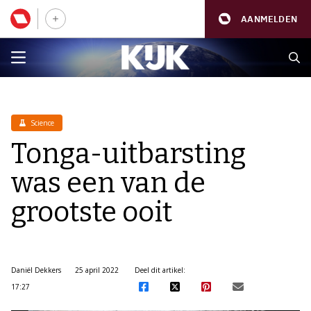
AANMELDEN
Science
Tonga-uitbarsting
was een van de
grootste ooit
Daniël Dekkers
25 april 2022
Deel dit artikel:
17:27