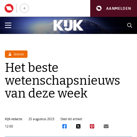
AANMELDEN
Science
Het beste
wetenschapsnieuws
van deze week
KIJK-redactie
25 augustus 2023
Deel dit artikel:
12:00