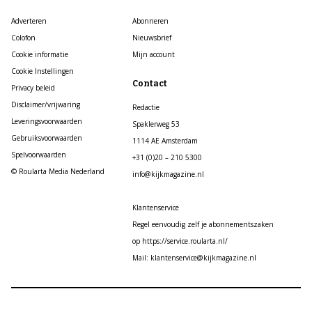
Adverteren
Abonneren
Colofon
Nieuwsbrief
Cookie informatie
Mijn account
Cookie Instellingen
Contact
Privacy beleid
Disclaimer/vrijwaring
Redactie
Leveringsvoorwaarden
Spaklerweg 53
Gebruiksvoorwaarden
1114 AE Amsterdam
Spelvoorwaarden
+31 (0)20 – 210 5300
© Roularta Media Nederland
info@kijkmagazine.nl
Klantenservice
Regel eenvoudig zelf je abonnementszaken
op https://service.roularta.nl/
Mail: klantenservice@kijkmagazine.nl