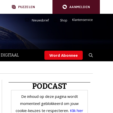
PUZZELEN
AANMELDEN
Klantenservice
Nieuwsbrief
Shop
 DIGITAAL
Word Abonnee
PODCAST
De inhoud op deze pagina wordt
momenteel geblokkeerd om jouw
cookie-keuzes te respecteren.
Klik hier