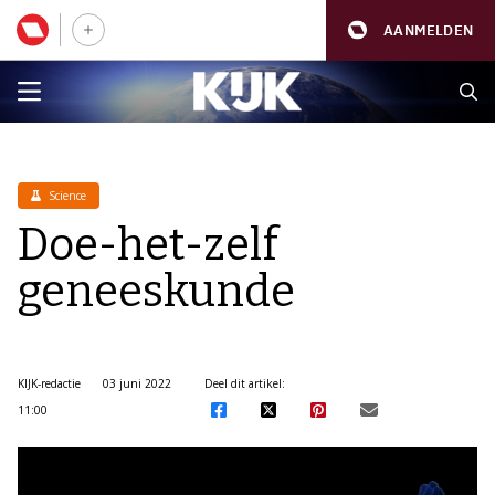
AANMELDEN
Science
Doe-het-zelf
geneeskunde
KIJK-redactie
03 juni 2022
Deel dit artikel:
11:00