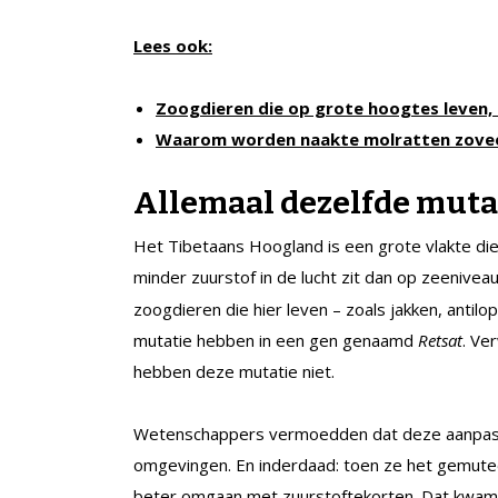
Lees ook:
Zoogdieren die op grote hoogtes leven, 
Waarom worden naakte molratten zovee
Allemaal dezelfde muta
Het Tibetaans Hoogland is een grote vlakte di
minder zuurstof in de lucht zit dan op zeenivea
zoogdieren die hier leven – zoals jakken, antil
mutatie hebben in een gen genaamd
Retsat
. Ve
hebben deze mutatie niet.
Wetenschappers vermoedden dat deze aanpassi
omgevingen. En inderdaad: toen ze het gemute
beter omgaan met zuurstoftekorten. Dat kwam