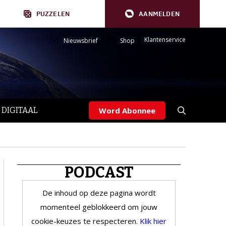
PUZZELEN
AANMELDEN
Klantenservice
Nieuwsbrief
Shop
 DIGITAAL
Word Abonnee
PODCAST
De inhoud op deze pagina wordt
momenteel geblokkeerd om jouw
cookie-keuzes te respecteren.
Klik hier