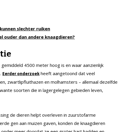
kunnen slechter ruiken
l ouder dan andere knaagdieren?
tie
e gemiddeld 4500 meter hoog is en waar aanzienlijk
u.
heeft aangetoond dat veel
Eerder onderzoek
open, zwartlipfluithazen en molhamsters – allemaal dezelfde
rwante soorten die in lagergelegen gebieden leven,
ng de dieren helpt overleven in zuurstofarme
erde gen aan muizen gaven, konden de knaagdieren
 onder meer doordat ze een groter hart hadden en