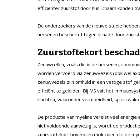
efficiënter zuurstof door hun lichaam konden tr
De onderzoekers van de nieuwe studie hebben
hersenen beschermt tegen schade door zuursto
Zuurstoftekort beschad
Zenuwcellen, zoals die in de hersenen, communic
worden vervoerd via zenuwvezels (ook wel axon
zenuwvezels zijn omhuld in een vettige stof ge
efficiënt te geleiden. Bij MS valt het immuunsys
klachten, waaronder vermoeidheid, spierzwakte
De productie van myeline vereist veel energie en
niet voldoende aanwezig is, wordt de productie d
zuurstoftekort bovendien moleculen die de myel