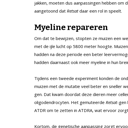
jakken, moeten dus aanpassingen hebben om di
aangetoond dat
Retsat
daar een rol in speelt.
Myeline repareren
Om dat te bewijzen, stopten ze muizen een week
met de ijle lucht op 5800 meter hoogte. Muiz
hadden na deze periode een beter leervermog
hadden daarnaast ook meer myeline in hun brei
Tijdens een tweede experiment konden de onde
muizen met de mutatie veel beter en sneller 
gen. Dat kwam doordat deze dieren meer cell
oligodendrocyten. Het gemuteerde
Retsat
-gen 
ATDR om te zetten in ATDRA, wat ervoor zorg
Kortom, de genetische aanpassing zorgt ervoor